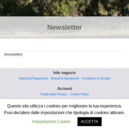
Newsletter
[newsletter]
Info negozio
Metodi di Pagamento
Metodi di Spedizione
Condizioni di Vendita
Account
Tutela della Privacy
Cookie Policy
Questo sito utilizza i cookies per migliorare la tua esperienza.
Puoi decidere dalle impostazioni che tipologia di cookies attivare.
Impostazioni Cookie
ACCETTA
© 2026
Antico Frantoio Guido Giardino
® - Frantoio Oleario Enzo Giardino - Via Mazzini,
103 - 66020 Rocca San Giovanni (Ch) - C.F.:GRDNZE56D10H439R - P.IVA:02022150698